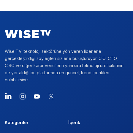
Footer
Wise TV, teknoloji sektörüne yön veren liderlerle
gerçekleştirdiği söyleşileri sizlerle buluşturuyor. CIO, CTO,
CISO ve diğer karar vericilerin yanı sıra teknoloji üreticilerinin
de yer aldığı bu platformda en güncel, trend içerikleri
bulabilirsiniz.
LinkedIn
Instagram
YouTube
X
Kategoriler
İçerik