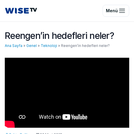
Wise TV
Menü
Reengen’in hedefleri neler?
Ana Sayfa
»
Genel
»
Teknoloji
»
Reengen’in hedefleri neler?